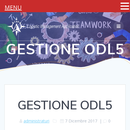
MENU
Salta
al
contenuto
GESTIONE ODL5
GESTIONE ODL5
administraturi
7 Dicembre 2017
|
0