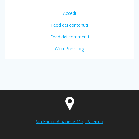
Accedi
Feed dei contenuti
Feed dei commenti
WordPress.org
Via Enrico Albanese 114, Palermo