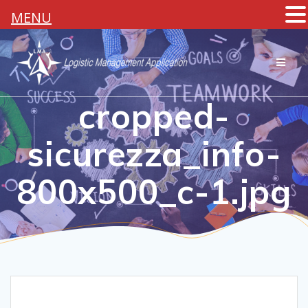
MENU
Salta
al
contenuto
cropped-
sicurezza_info-
800x500_c-1.jpg