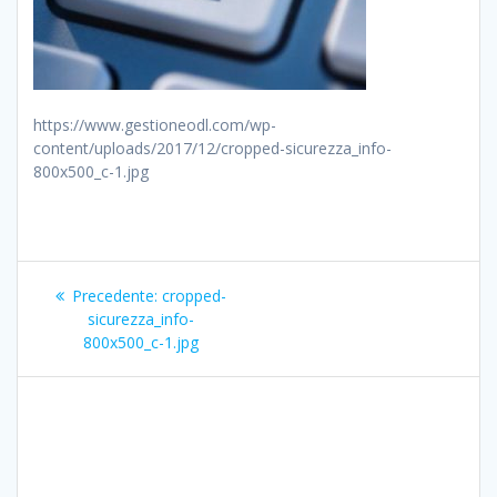
https://www.gestioneodl.com/wp-
content/uploads/2017/12/cropped-sicurezza_info-
800x500_c-1.jpg
Navigazione
Articolo
Precedente:
cropped-
articoli
precedente:
sicurezza_info-
800x500_c-1.jpg